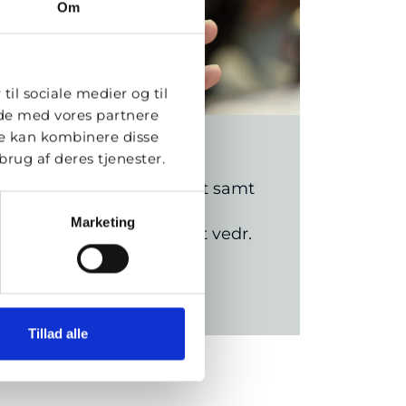
Om
til sociale medier og til
ide med vores partnere
re kan kombinere disse
Seneste nyt
rug af deres tjenester.
Her finder du seneste nyt samt
pressemeddelelser og
Marketing
information om projektet vedr.
Tværmotorvejen Rute 22.
Læs vores nyheder
Tillad alle