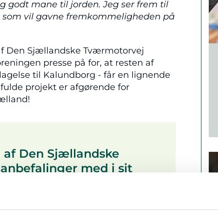
eg godt mane til jorden. Jeg ser frem til
g, som vil gavne fremkommeligheden på
 af Den Sjællandske Tværmotorvej
oreningen presse på for, at resten af
lagelse til Kalundborg - får en lignende
 fulde projekt er afgørende for
ælland!
 af Den Sjællandske
anbefalinger med i sit
spor hele vejen fra Næstved til