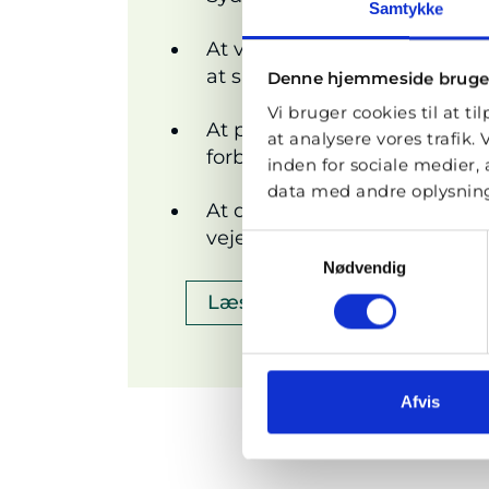
Samtykke
At vejens fulde bredde bevare
at sikre trafiksikkerhed og fre
Denne hjemmeside bruge
Vi bruger cookies til at ti
At projektet tilpasses, så de
at analysere vores trafik
forbindelsen, infrastrukturel
inden for sociale medier
data med andre oplysninge
At der ikke gennemføres be
vejens kapacitet, sikkerhed 
Samtykkevalg
Nødvendig
Læs det fulde høringsvar
Afvis