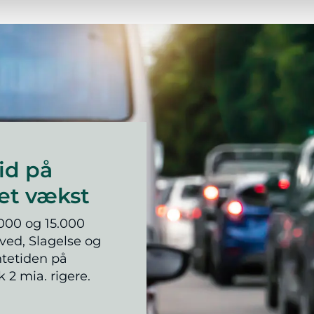
id på
et vækst
000 og 15.000
ved, Slagelse og
ntetiden på
2 mia. rigere.