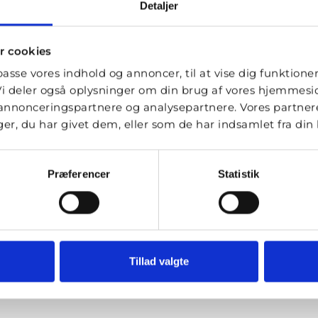
Detaljer
s, inkl. nødspor og rabatter, for
mtidig fleksibilitet.
r cookies
lpasse vores indhold og annoncer, til at vise dig funktioner 
t understøtter Femern-
. Vi deler også oplysninger om din brug af vores hjemmes
 udvikling og regional mobilitet.
, annonceringspartnere og analysepartnere. Vores partne
r, du har givet dem, eller som de har indsamlet fra din b
sparelser, som kompromitterer
og fremtidssikring.
Præferencer
Statistik
Tillad valgte