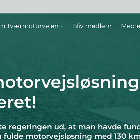
m Tværmotorvejen
Bliv medlem
Medle
otorvejsløsning
eret!
 regeringen ud, at man havde funde
n fulde motorvejsløsning med 130 km/