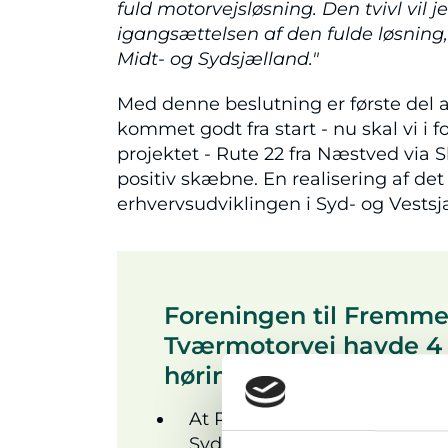
fuld motorvejsløsning. Den tvivl vil j
igangsættelsen af den fulde løsnin
Midt- og Sydsjælland."
Med denne beslutning er første del
kommet godt fra start - nu skal vi i f
projektet - Rute 22 fra Næstved via S
positiv skæbne. En realisering af det
erhvervsudviklingen i Syd- og Vestsj
Foreningen til Fremme
Tværmotorvej havde 4 
høringssvar:
At Rute 54 udbygges med to 
Sydmotorvejen.