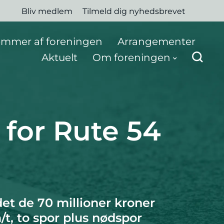
Bliv medlem
Tilmeld dig nyhedsbrevet
mmer af foreningen
Arrangementer
Aktuelt
Om foreningen
 for Rute 54
t de 70 millioner kroner
t, to spor plus nødspor