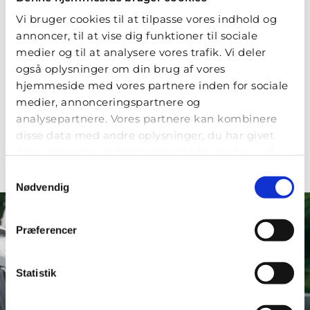
Vi bruger cookies til at tilpasse vores indhold og
annoncer, til at vise dig funktioner til sociale
medier og til at analysere vores trafik. Vi deler
Medlemmer af foreningen
også oplysninger om din brug af vores
hjemmeside med vores partnere inden for sociale
Se alle vores medlemmer af Foreningen til
medier, annonceringspartnere og
Fremme af Den Sjællandske Tværmotorvej.
analysepartnere. Vores partnere kan kombinere
disse data med andre oplysninger, du har givet
Læs mere
dem, eller som de har indsamlet fra din brug af
deres tjenester.
Samtykkevalg
Nødvendig
Præferencer
En reduceret rejsetid på
Sjælland skaber øget vækst
Statistik
Hver eneste dag kører mellem 8.000 og
15.000 billister på strækningerne –