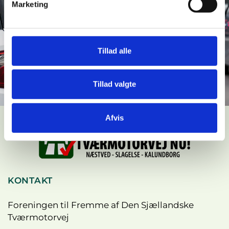
Næstved, Slagelse og Kalundborg. En
Marketing
reducering af ventetiden på
strækningerne kan gøre Danmark 2 mia.
rigere.
Tillad alle
LÆS MERE
Tillad valgte
Afvis
KONTAKT
Foreningen til Fremme af Den Sjællandske
Tværmotorvej