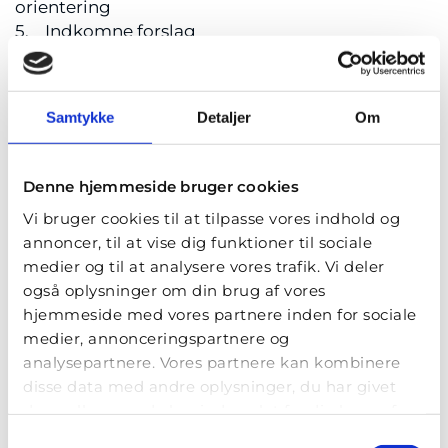
orientering
5. Indkomne forslag
6. Valg af bestyrelsesmedlemmer i henhold til §
8
7. Valg af bestyrelses-suppleant (hvert år)
Samtykke
Detaljer
Om
8. Valg af revisor
9. Eventuelt
Denne hjemmeside bruger cookies
Foreningens
bestyrelse og vedtægter
.
Vi bruger cookies til at tilpasse vores indhold og
annoncer, til at vise dig funktioner til sociale
Tilmelding og praktiske oplysninger
medier og til at analysere vores trafik. Vi deler
også oplysninger om din brug af vores
Dato: 9. juni 2026
hjemmeside med vores partnere inden for sociale
Tid: 16.00 - 19.00
medier, annonceringspartnere og
Sted: Emerson, Åderupvej 41, 4700 Næstved
analysepartnere. Vores partnere kan kombinere
disse data med andre oplysninger, du har givet
Tilmelding foretages senest den 8. juni på mail til
dem, eller som de har indsamlet fra din brug af
Tanya Birch:
tigabi@naestvederhverv.dk
deres tjenester.
Samtykkevalg